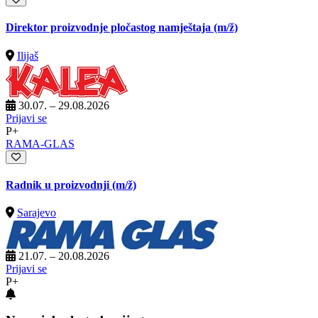
Direktor proizvodnje pločastog namještaja
(m/ž)
Ilijaš
30.07. – 29.08.2026
Prijavi se
P+
RAMA-GLAS
Radnik u proizvodnji
(m/ž)
Sarajevo
21.07. – 20.08.2026
Prijavi se
P+