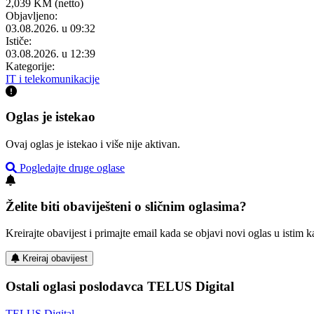
2,039 KM (netto)
Objavljeno:
03.08.2026. u 09:32
Ističe:
03.08.2026. u 12:39
Kategorije:
IT i telekomunikacije
Oglas je istekao
Ovaj oglas je istekao i više nije aktivan.
Pogledajte druge oglase
Želite biti obaviješteni o sličnim oglasima?
Kreirajte obavijest i primajte email kada se objavi novi oglas u istim ka
Kreiraj obavijest
Ostali oglasi poslodavca TELUS Digital
TELUS Digital