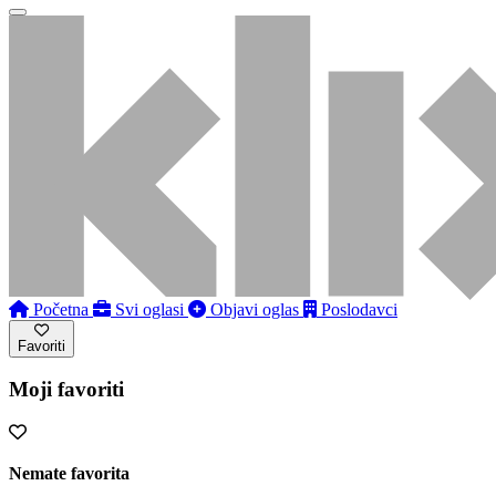
Početna
Svi oglasi
Objavi oglas
Poslodavci
Favoriti
Moji favoriti
Nemate favorita