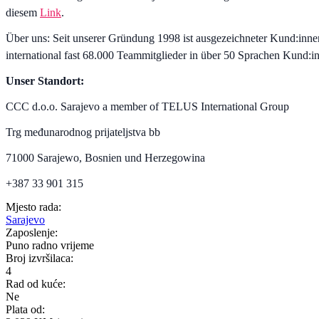
diesem
Link
.
Über uns: Seit unserer Gründung 1998 ist ausgezeichneter Kund:inne
international fast 68.000 Teammitglieder in über 50 Sprachen Kund:i
Unser Standort:
CCC d.o.o. Sarajevo a member of TELUS International Group
Trg međunarodnog prijateljstva bb
71000 Sarajewo, Bosnien und Herzegowina
+387 33 901 315
Mjesto rada:
Sarajevo
Zaposlenje:
Puno radno vrijeme
Broj izvršilaca:
4
Rad od kuće:
Ne
Plata od: