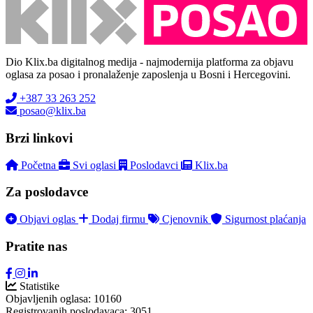
Dio Klix.ba digitalnog medija - najmodernija platforma za objavu
oglasa za posao i pronalaženje zaposlenja u Bosni i Hercegovini.
+387 33 263 252
posao@klix.ba
Brzi linkovi
Početna
Svi oglasi
Poslodavci
Klix.ba
Za poslodavce
Objavi oglas
Dodaj firmu
Cjenovnik
Sigurnost plaćanja
Pratite nas
Statistike
Objavljenih oglasa:
10160
Registrovanih poslodavaca:
3051