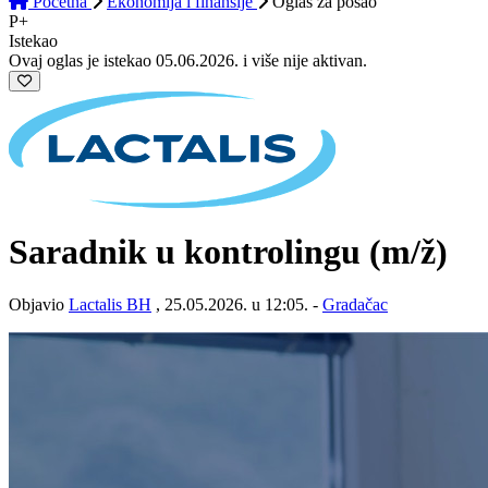
Početna
Ekonomija i finansije
Oglas
za posao
P+
Istekao
Ovaj oglas je istekao 05.06.2026. i više nije aktivan.
Saradnik u kontrolingu
(m/ž)
Objavio
Lactalis BH
, 25.05.2026. u 12:05. -
Gradačac