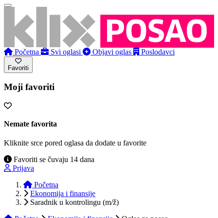
Početna
Svi oglasi
Objavi oglas
Poslodavci
Favoriti
Moji favoriti
Nemate favorita
Kliknite srce pored oglasa da dodate u favorite
Favoriti se čuvaju 14 dana
Prijava
Početna
Ekonomija i finansije
Saradnik u kontrolingu (m/ž)