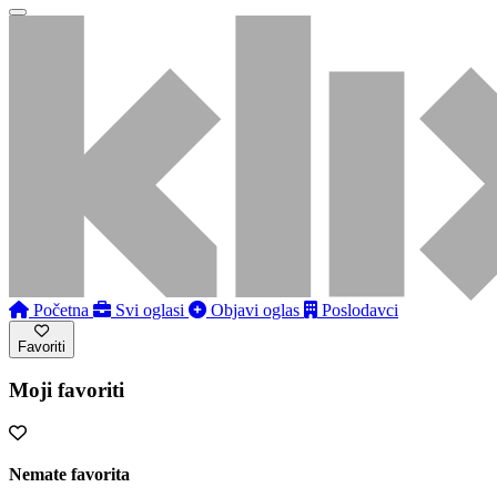
Početna
Svi oglasi
Objavi oglas
Poslodavci
Favoriti
Moji favoriti
Nemate favorita