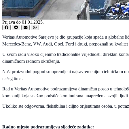
Prijava do 01.01.2025.
Veritas Automotive Sarajevo je dio grupacije koja spada u globalne l
Mercedes-Benz, VW, Audi, Opel, Ford i drugi, prepoznali su kvalitet p
U svom radu visoko cijenimo tradicionalne vrijednosti: direktan konta
dinamičnom radnom okruženju.
Naši proizvodni pogoni su opremljeni najsavremenijom tehničkom opre
našeg tima.
Rad u Veritas Automotive podrazumijeva dinamičan posao u tehnološk
kompaniji koja snažno podstiče kontinuirana unapređenja svojih ljudi 
Ukoliko ste odgovorna, fleksibilna i ciljno orijentirana osoba, u potr
Radno mjesto podrazumijeva sljedeće zadatke: