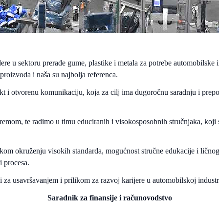
idere u sektoru prerade gume, plastike i metala za potrebe automobilsk
roizvoda i naša su najbolja referenca.
kt i otvorenu komunikaciju, koja za cilj ima dugoročnu saradnju i prep
mom, te radimo u timu educiranih i visokosposobnih stručnjaka, koji 
om okruženju visokih standarda, mogućnost stručne edukacije i ličnog
i procesa.
azi za usavršavanjem i prilikom za razvoj karijere u automobilskoj indus
Saradnik za finansije i računovodstvo