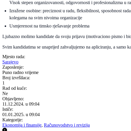
Visok stepen organizovanosti, odgovornosti i profesionalizma u r
Izražene osobine: preciznost u radu, fleksibilnost, sposobnost rad
kolegama na svim nivoima organizacije
Usmjerenost na timsko rješavanje problema
Ljubazno molimo kandidate da svoju prijavu (motivaciono pismo i bio
Svim kandidatima se unaprijed zahvaljujemo na apliciranju, a samo kan
Mjesto rada:
Sarajevo
Zaposlenje:
Puno radno vrijeme
Broj izvršilaca:
1
Rad od kuće:
Ne
Objavljeno:
11.12.2024. u 09:04
Ističe:
01.01.2025. u 09:04
Kategorije:
Ekonomija i finansije
,
Računovodstvo i revizija