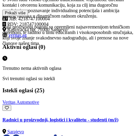
kontakt i otvorenu komunikaciju, koja za cilj ima dugoročnu
saradnju i prepoznavanje individualnog potencijala i ambicija
Prikaži više
svakog radnika u dinamičnom radnom okruženju.
JIB: 4218747100004
PDV: 218747100004
Naši proizvodni pogoni su opremljeni najsavremenijom tehničkom
Rajlovačka bb, 71000 Sarajevo
opremom, te radimo u timu educiranih i visokosposobnih stručnjaka,
veritas.ag
koji svoje znanje svakodnevno nadograđuju, ali i prenose na nove
članove našeg tima.
Aktivni oglasi (0)
Trenutno nema aktivnih oglasa
Svi trenutni oglasi su istekli
Istekli oglasi (25)
Veritas Automotive
Radnici u proizvodnji, logistici i kvalitetu - studenti
(m/ž)
Sarajevo