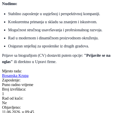
Nudimo:
Stabilno zaposlenje u uspješnoj i perspektivnoj kompaniji.
Konkurentna primanja u skladu sa znanjem i iskustvom.
Mogućnost stručnog usavršavanja i profesionalnog razvoja.
Rad u modernom i dinamičnom proizvodnom okruženju.
Osiguran smještaj za uposlenike iz drugih gradova.
Prijave sa biografijom (CV) dostaviti putem opcije:
"Prijavite se na
oglas"
ili direktno u Upravi firme.
Mjesto rada:
Bosanska Krupa
Zaposlenje:
Puno radno vrijeme
Broj izvršilaca:
1
Rad od kuće:
Ne
Objavljeno:
11.06.2026. u 09:45