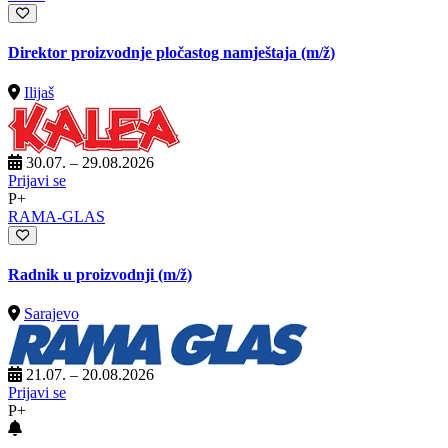
Direktor proizvodnje pločastog namještaja
(m/ž)
Ilijaš
30.07. – 29.08.2026
Prijavi se
P+
RAMA-GLAS
Radnik u proizvodnji
(m/ž)
Sarajevo
21.07. – 20.08.2026
Prijavi se
P+