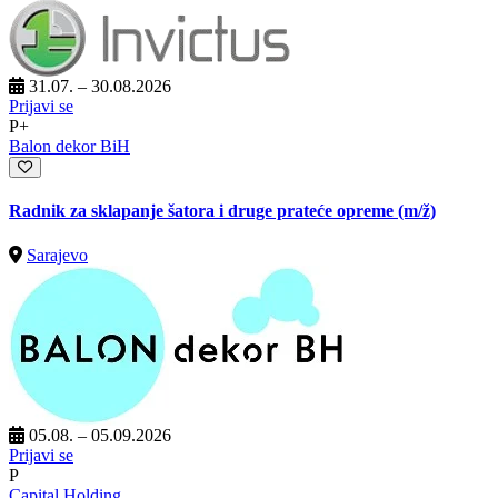
31.07. – 30.08.2026
Prijavi se
P+
Balon dekor BiH
Radnik za sklapanje šatora i druge prateće opreme
(m/ž)
Sarajevo
05.08. – 05.09.2026
Prijavi se
P
Capital Holding