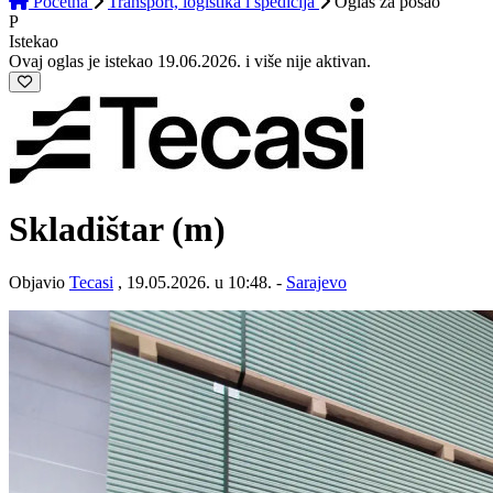
Početna
Transport, logistika i špedicija
Oglas
za posao
P
Istekao
Ovaj oglas je istekao 19.06.2026. i više nije aktivan.
Skladištar (m)
Objavio
Tecasi
, 19.05.2026. u 10:48. -
Sarajevo