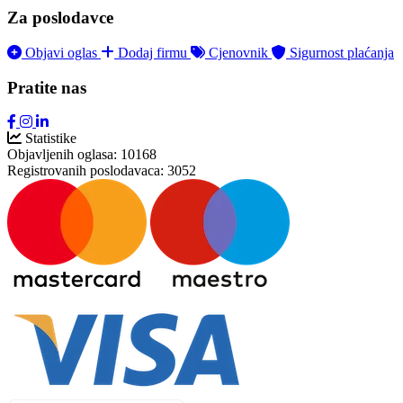
Za poslodavce
Objavi oglas
Dodaj firmu
Cjenovnik
Sigurnost plaćanja
Pratite nas
Statistike
Objavljenih oglasa:
10168
Registrovanih poslodavaca:
3052