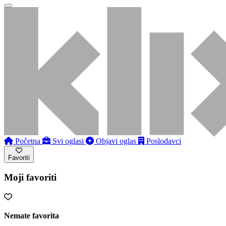
Početna
Svi oglasi
Objavi oglas
Poslodavci
Favoriti
Moji favoriti
Nemate favorita