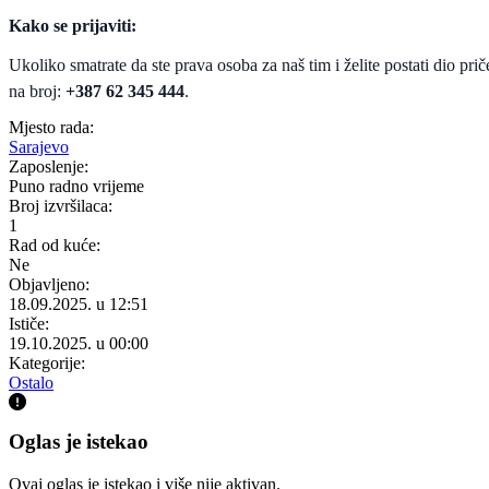
Kako se prijaviti:
Ukoliko smatrate da ste prava osoba za naš tim i želite postati dio pri
na broj:
+387 62 345 444
.
Mjesto rada:
Sarajevo
Zaposlenje:
Puno radno vrijeme
Broj izvršilaca:
1
Rad od kuće:
Ne
Objavljeno:
18.09.2025. u 12:51
Ističe:
19.10.2025. u 00:00
Kategorije:
Ostalo
Oglas je istekao
Ovaj oglas je istekao i više nije aktivan.