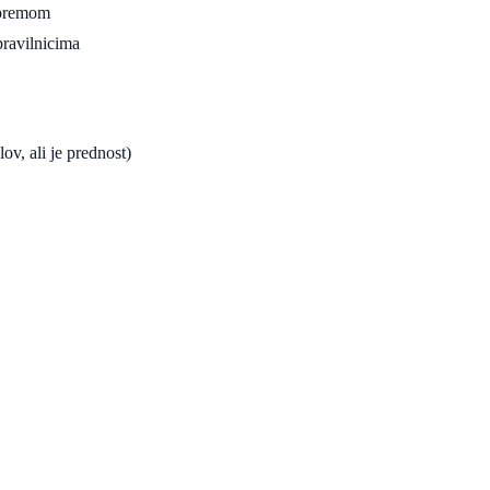
opremom
pravilnicima
ov, ali je prednost)