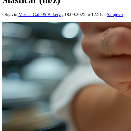
Slastičar
(m/ž)
Objavio
Mrvica Cafe & Bakery
, 18.09.2025. u 12:51. -
Sarajevo