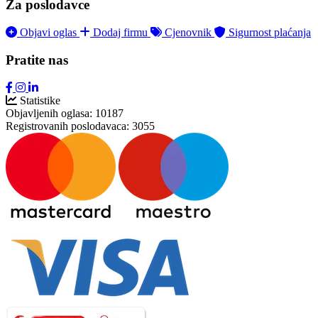
Za poslodavce
Objavi oglas
Dodaj firmu
Cjenovnik
Sigurnost plaćanja
Pratite nas
Statistike
Objavljenih oglasa:
10187
Registrovanih poslodavaca:
3055