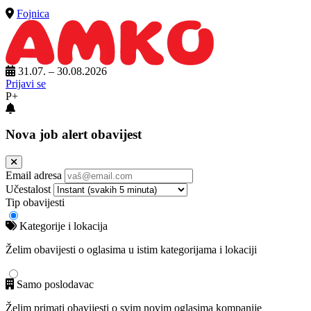
Fojnica
31.07. – 30.08.2026
Prijavi se
P+
Nova job alert obavijest
Email adresa
Učestalost
Tip obavijesti
Kategorije i lokacija
Želim obavijesti o oglasima u istim kategorijama i lokaciji
Samo poslodavac
Želim primati obavijesti o svim novim oglasima kompanije