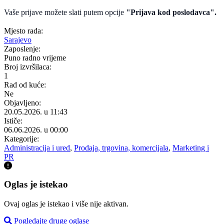
Vaše prijave možete slati putem opcije
"Prijava kod poslodavca".
Mjesto rada:
Sarajevo
Zaposlenje:
Puno radno vrijeme
Broj izvršilaca:
1
Rad od kuće:
Ne
Objavljeno:
20.05.2026. u 11:43
Ističe:
06.06.2026. u 00:00
Kategorije:
Administracija i ured
,
Prodaja, trgovina, komercijala
,
Marketing i
PR
Oglas je istekao
Ovaj oglas je istekao i više nije aktivan.
Pogledajte druge oglase