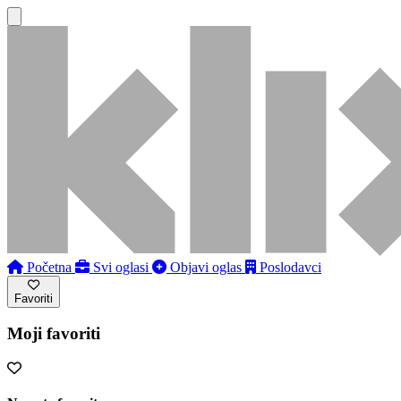
Početna
Svi oglasi
Objavi oglas
Poslodavci
Favoriti
Moji favoriti