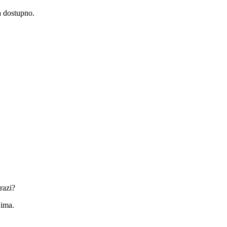
a dostupno.
razi?
jima.