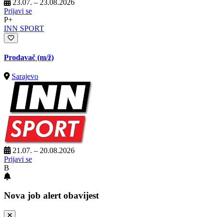
23.07. – 23.08.2026
Prijavi se
P+
INN SPORT
Prodavač
(m/ž)
Sarajevo
21.07. – 20.08.2026
Prijavi se
B
Nova job alert obavijest