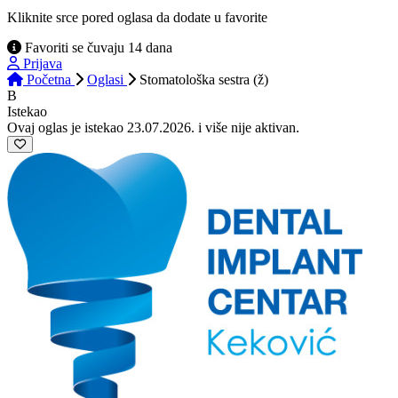
Kliknite srce pored oglasa da dodate u favorite
Favoriti se čuvaju 14 dana
Prijava
Početna
Oglasi
Stomatološka sestra (ž)
B
Istekao
Ovaj oglas je istekao 23.07.2026. i više nije aktivan.