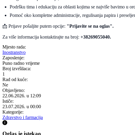
Podršku tima i edukaciju za oblasti kojima se najviše bavimo u ord
Pomoć oko kompletne administracije, regulisanja papira i preseljen
📩 Prijave pošaljite putem opcije:
"Prijavite se na oglas".
Za više informacija kontaktirajte na broj:
+38269055040.
Mjesto rada:
Inostranstvo
Zaposlenje:
Puno radno vrijeme
Broj izvršilaca:
1
Rad od kuće:
Ne
Objavljeno:
22.06.2026. u 12:09
Ističe:
23.07.2026. u 00:00
Kategorije:
Zdravstvo i farmacija
Oglas je istekao