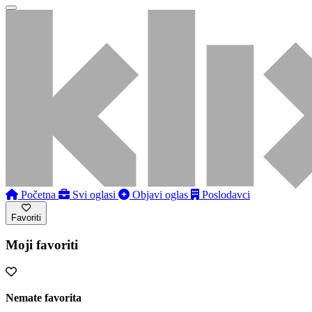
Početna
Svi oglasi
Objavi oglas
Poslodavci
Favoriti
Moji favoriti
Nemate favorita