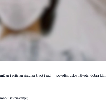
ičan i prijatan grad za život i rad — povoljni uslovi života, dobra klima
irano usavršavanje;