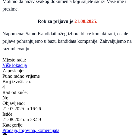
Molimo da naziv svakog dokumenta koji šaljete sadrži Vaše ime i
prezime.
Rok za prijavu je
21.08.2025.
Napomena: Samo Kandidati užeg izbora bit će kontaktirani, ostale
prijave pohranjujemo u bazu kandidata kompanije. Zahvaljujemo na
razumijevanju.
Mjesto rada:
Više lokacija
Zaposlenje:
Puno radno vrijeme
Broj izvršilaca:
4
Rad od kuće:
Ne
Objavljeno:
21.07.2025. u 16:26
Ističe:
21.08.2025. u 23:59
Kategorije:
Prodaja, trgovina, komercijala