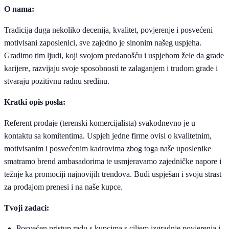
O nama:
Tradicija duga nekoliko decenija, kvalitet, povjerenje i posvećeni
motivisani zaposlenici, sve zajedno je sinonim našeg uspjeha.
Gradimo tim ljudi, koji svojom predanošću i uspjehom žele da grade
karijere, razvijaju svoje sposobnosti te zalaganjem i trudom grade i
stvaraju pozitivnu radnu sredinu.
Kratki opis posla:
Referent prodaje (terenski komercijalista) svakodnevno je u
kontaktu sa komitentima. Uspjeh jedne firme ovisi o kvalitetnim,
motivisanim i posvećenim kadrovima zbog toga naše uposlenike
smatramo brend ambasadorima te usmjeravamo zajedničke napore i
težnje ka promociji najnovijih trendova. Budi uspješan i svoju strast
za prodajom prenesi i na naše kupce.
Tvoji zadaci:
Posvećen pristup radu s kupcima s ciljem izgradnje povjerenja i