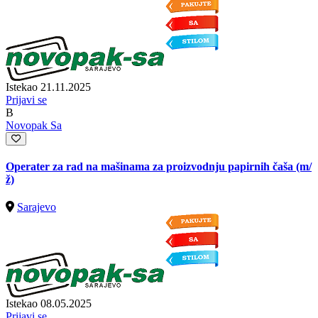
Istekao 21.11.2025
Prijavi se
B
Novopak Sa
Operater za rad na mašinama za proizvodnju papirnih čaša
(m/
ž)
Sarajevo
Istekao 08.05.2025
Prijavi se