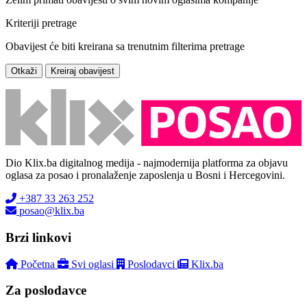
Kriteriji pretrage
Obavijest će biti kreirana sa trenutnim filterima pretrage
Otkaži
Kreiraj obavijest
Dio Klix.ba digitalnog medija - najmodernija platforma za objavu
oglasa za posao i pronalaženje zaposlenja u Bosni i Hercegovini.
+387 33 263 252
posao@klix.ba
Brzi linkovi
Početna
Svi oglasi
Poslodavci
Klix.ba
Za poslodavce