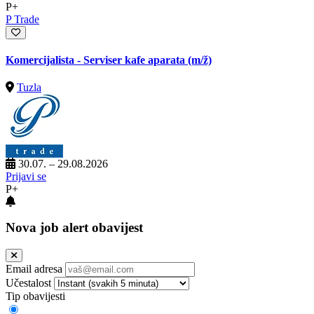
P+
P Trade
Komercijalista - Serviser kafe aparata
(m/ž)
Tuzla
30.07. – 29.08.2026
Prijavi se
P+
Nova job alert obavijest
Email adresa
Učestalost
Tip obavijesti