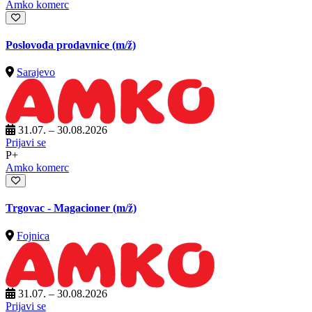
Amko komerc
Poslovođa prodavnice
(m/ž)
Sarajevo
31.07. – 30.08.2026
Prijavi se
P+
Amko komerc
Trgovac - Magacioner
(m/ž)
Fojnica
31.07. – 30.08.2026
Prijavi se