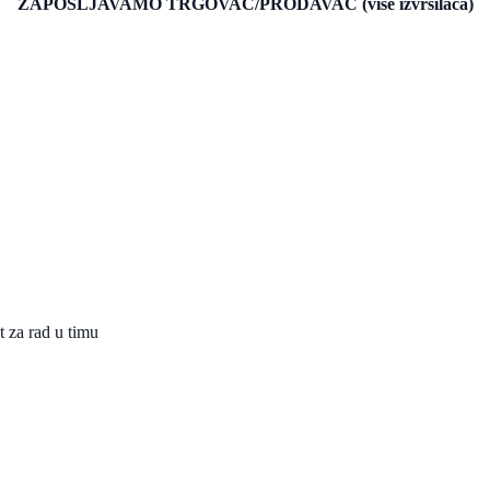
ZAPOŠLJAVAMO TRGOVAC/PRODAVAČ (više izvršilaca)
t za rad u timu