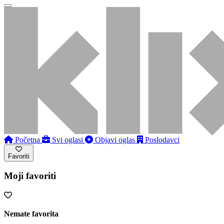
Početna
Svi oglasi
Objavi oglas
Poslodavci
Favoriti
Moji favoriti
Nemate favorita