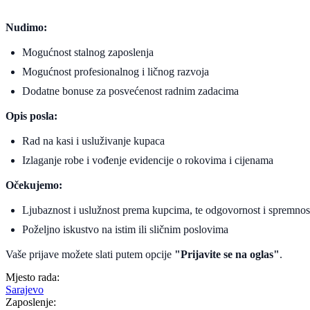
Nudimo:
Mogućnost stalnog zaposlenja
Mogućnost profesionalnog i ličnog razvoja
Dodatne bonuse za posvećenost radnim zadacima
Opis posla:
Rad na kasi i usluživanje kupaca
Izlaganje robe i vođenje evidencije o rokovima i cijenama
Očekujemo:
Ljubaznost i uslužnost prema kupcima, te odgovornost i spremnos
Poželjno iskustvo na istim ili sličnim poslovima
Vaše prijave možete slati putem opcije
"Prijavite se na oglas"
.
Mjesto rada:
Sarajevo
Zaposlenje: