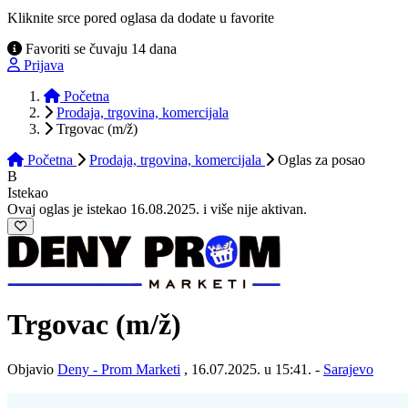
Kliknite srce pored oglasa da dodate u favorite
Favoriti se čuvaju 14 dana
Prijava
Početna
Prodaja, trgovina, komercijala
Trgovac (m/ž)
Početna
Prodaja, trgovina, komercijala
Oglas
za posao
B
Istekao
Ovaj oglas je istekao 16.08.2025. i više nije aktivan.
Trgovac
(m/ž)
Objavio
Deny - Prom Marketi
, 16.07.2025. u 15:41. -
Sarajevo