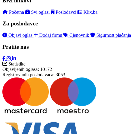
Brzi linkovi
Početna
Svi oglasi
Poslodavci
Klix.ba
Za poslodavce
Objavi oglas
Dodaj firmu
Cjenovnik
Sigurnost plaćanja
Pratite nas
Statistike
Objavljenih oglasa:
10172
Registrovanih poslodavaca:
3053