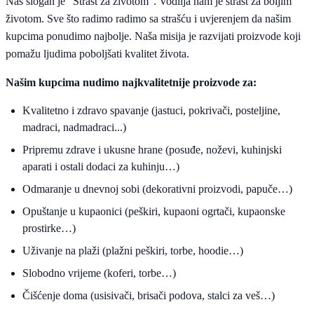
Naš slogan je "Strast za životom". Vodilja nam je strast za boljim
životom. Sve što radimo radimo sa strašću i uvjerenjem da našim
kupcima ponudimo najbolje. Naša misija je razvijati proizvode koji
pomažu ljudima poboljšati kvalitet života.
Našim kupcima nudimo najkvalitetnije proizvode za:
Kvalitetno i zdravo spavanje (jastuci, pokrivači, posteljine,
madraci, nadmadraci...)
Pripremu zdrave i ukusne hrane (posuđe, noževi, kuhinjski
aparati i ostali dodaci za kuhinju…)
Odmaranje u dnevnoj sobi (dekorativni proizvodi, papuče…)
Opuštanje u kupaonici (peškiri, kupaoni ogrtači, kupaonske
prostirke…)
Uživanje na plaži (plažni peškiri, torbe, hoodie…)
Slobodno vrijeme (koferi, torbe…)
Čišćenje doma (usisivači, brisači podova, stalci za veš…)