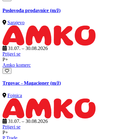
Poslovođa prodavnice
(m/ž)
Sarajevo
31.07. – 30.08.2026
Prijavi se
P+
Amko komerc
Trgovac - Magacioner
(m/ž)
Fojnica
31.07. – 30.08.2026
Prijavi se
P+
P Trade