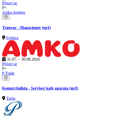
Prijavi se
P+
Amko komerc
Trgovac - Magacioner
(m/ž)
Fojnica
31.07. – 30.08.2026
Prijavi se
P+
P Trade
Komercijalista - Serviser kafe aparata
(m/ž)
Tuzla