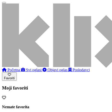
Početna
Svi oglasi
Objavi oglas
Poslodavci
Favoriti
Moji favoriti
Nemate favorita