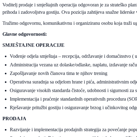
Voditelj prodaje i smještajnih operacija odgovoran je za strateško plan
prihoda i zadovoljstva gostiju. Ova pozicija zahtijeva snažne liderske v
Tražimo odgovornu, komunikativnu i organiziranu osobu koja traži ug
Glavne odgovornosti:
SMJEŠTAJNE OPERACIJE
Vođenje odjela smještaja – recepcija, održavanje i domaćinstvo ( 
Administracija vezana uz dolaske/odlaske, naplatu, izdavanje račun
Zapošljavanje novih članova tima te njihov trening
Operativna suradnja sa odjelom hrane i pića, administrativnim od
Osiguravanje visokih standarda čistoće, udobnosti i sigurnosti za 
Implementacija i praćenje standardnih operativnih procedura (SO
Rješavanje pritužbi gostiju i osiguravanje brzog i učinkovitog od
PRODAJA
Razvijanje i implementacija prodajnih strategija za povećanje popu