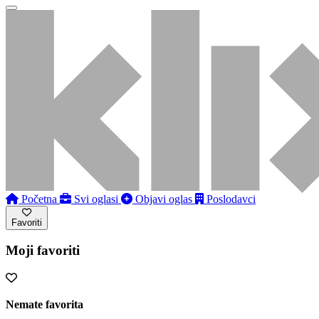
Početna
Svi oglasi
Objavi oglas
Poslodavci
Favoriti
Moji favoriti
Nemate favorita