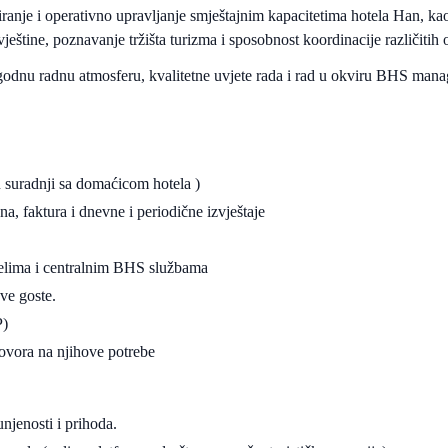
iranje i operativno upravljanje smještajnim kapacitetima hotela Han, kao
ještine, poznavanje tržišta turizma i sposobnost koordinacije različitih 
odnu radnu atmosferu, kvalitetne uvjete rada i rad u okviru BHS mana
u suradnji sa domaćicom hotela )
a, faktura i dnevne i periodične izvještaje
jelima i centralnim BHS službama
sve goste.
P)
govora na njihove potrebe
njenosti i prihoda.