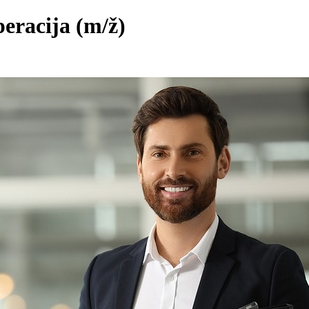
peracija
(m/ž)