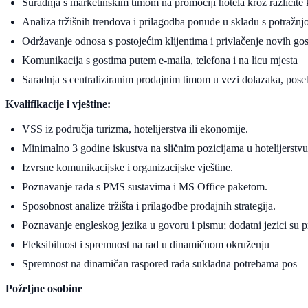
Suradnja s marketinškim timom na promociji hotela kroz različite k
Analiza tržišnih trendova i prilagodba ponude u skladu s potražnj
Održavanje odnosa s postojećim klijentima i privlačenje novih gost
Komunikacija s gostima putem e-maila, telefona i na licu mjesta
Saradnja s centraliziranim prodajnim timom u vezi dolazaka, poseb
Kvalifikacije i vještine:
VSS iz područja turizma, hotelijerstva ili ekonomije.
Minimalno 3 godine iskustva na sličnim pozicijama u hotelijerstvu
Izvrsne komunikacijske i organizacijske vještine.
Poznavanje rada s PMS sustavima i MS Office paketom.
Sposobnost analize tržišta i prilagodbe prodajnih strategija.
Poznavanje engleskog jezika u govoru i pismu; dodatni jezici su p
Fleksibilnost i spremnost na rad u dinamičnom okruženju
Spremnost na dinamičan raspored rada sukladna potrebama pos
Poželjne osobine