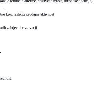
anale (online platforme, društvene mreže, turističke agencije).
om.
iju kroz različite prodajne aktivnost
nih zahtjeva i rezervacija
.
rednost.