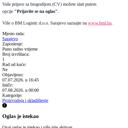
Vaše prijave sa biografijom (CV) možete slati putem
opcije
"Prijavite se na oglas"
.
Više o BM Logistic d.o.o. Sarajevo saznajte na
www.bml.ba
.
Mjesto rada:
Sarajevo
Zaposlenje:
Puno radno vrijeme
Broj izvršilaca:
1
Rad od kuće:
Ne
Objavljeno:
07.07.2026. u 16:45
Ističe:
07.08.2026. u 00:00
Kategorije:
Proizvodnja i skladištenje
Oglas je istekao
Ovaj oglas je istekao i više nije aktivan.