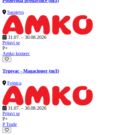
Poslovođa prodavnice
(m/ž)
Sarajevo
31.07. – 30.08.2026
Prijavi se
P+
Amko komerc
Trgovac - Magacioner
(m/ž)
Fojnica
31.07. – 30.08.2026
Prijavi se
P+
P Trade