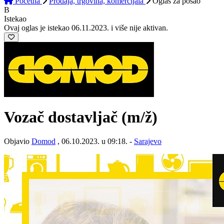
Početna
Prodaja, trgovina, komercijala
Oglas
za posao
B
Istekao
Ovaj oglas je istekao 06.11.2023. i više nije aktivan.
Vozač dostavljač
(m/ž)
Objavio
Domod
, 06.10.2023. u 09:18. -
Sarajevo