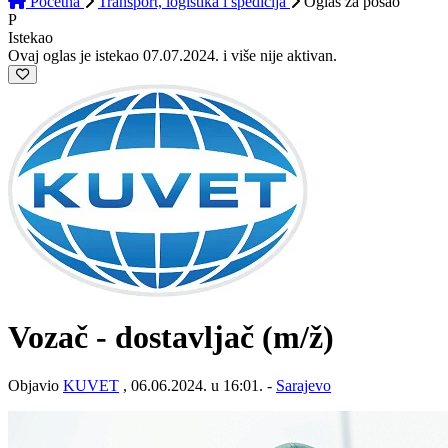
Početna
Transport, logistika i špedicija
Oglas
za posao
P
Istekao
Ovaj oglas je istekao 07.07.2024. i više nije aktivan.
Vozač - dostavljač
(m/ž)
Objavio
KUVET
, 06.06.2024. u 16:01. -
Sarajevo