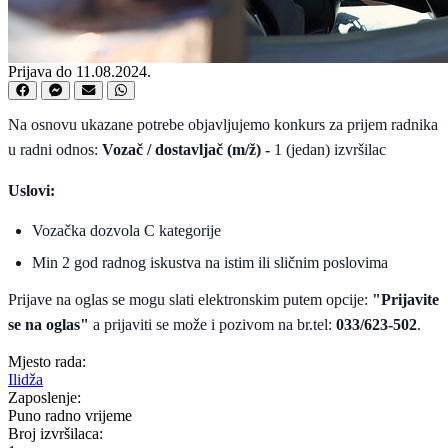
Prijava do 11.08.2024.
Na osnovu ukazane potrebe objavljujemo konkurs za prijem radnika
u radni odnos:
Vozač / dostavljač (m/ž) -
1 (jedan) izvršilac
Uslovi:
Vozačka dozvola C kategorije
Min 2 god radnog iskustva na istim ili sličnim poslovima
Prijave na oglas se mogu slati elektronskim putem opcije:
"Prijavite
se na oglas"
a prijaviti se može i pozivom na br.tel:
033/623-502
.
Mjesto rada:
Ilidža
Zaposlenje:
Puno radno vrijeme
Broj izvršilaca: