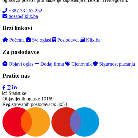
oglasa za posao i pronalaženje zaposlenja u Bosni i Hercegovini.
+387 33 263 252
posao@klix.ba
Brzi linkovi
Početna
Svi oglasi
Poslodavci
Klix.ba
Za poslodavce
Objavi oglas
Dodaj firmu
Cjenovnik
Sigurnost plaćanja
Pratite nas
Statistike
Objavljenih oglasa:
10169
Registrovanih poslodavaca:
3053