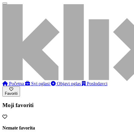
Početna
Svi oglasi
Objavi oglas
Poslodavci
Favoriti
Moji favoriti
Nemate favorita