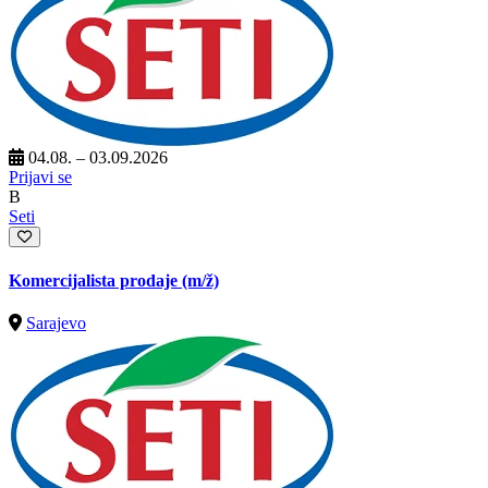
04.08. – 03.09.2026
Prijavi se
B
Seti
Komercijalista prodaje
(m/ž)
Sarajevo