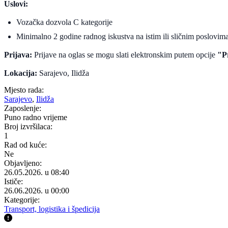
Uslovi:
Vozačka dozvola C kategorije
Minimalno 2 godine radnog iskustva na istim ili sličnim poslovim
Prijava:
Prijave na oglas se mogu slati elektronskim putem opcije
"Pr
Lokacija:
Sarajevo, Ilidža
Mjesto rada:
Sarajevo
,
Ilidža
Zaposlenje:
Puno radno vrijeme
Broj izvršilaca:
1
Rad od kuće:
Ne
Objavljeno:
26.05.2026. u 08:40
Ističe:
26.06.2026. u 00:00
Kategorije:
Transport, logistika i špedicija