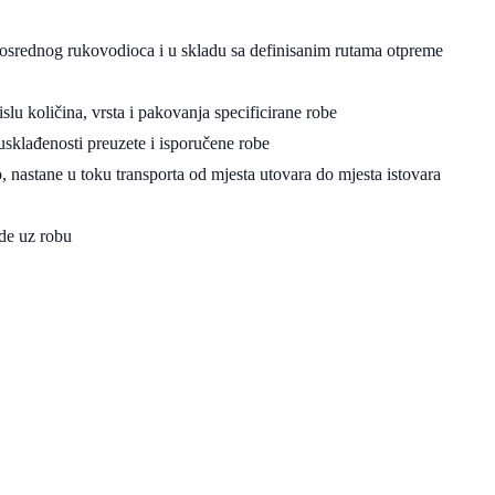
srednog rukovodioca i u skladu sa definisanim rutama otpreme
u količina, vrsta i pakovanja specificirane robe
usklađenosti preuzete i isporučene robe
o, nastane u toku transporta od mjesta utovara do mjesta istovara
de uz robu