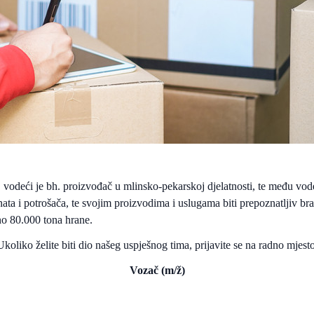
vodeći je bh. proizvođač u mlinsko-pekarskoj djelatnosti, te među vode
enata i potrošača, te svojim proizvodima i uslugama biti prepoznatljiv br
no 80.000 tona hrane.
Ukoliko želite biti dio našeg uspješnog tima, prijavite se na radno mjesto
Vozač (m/ž)