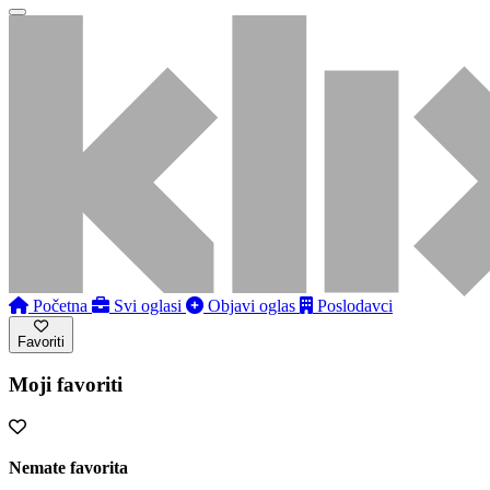
Početna
Svi oglasi
Objavi oglas
Poslodavci
Favoriti
Moji favoriti
Nemate favorita