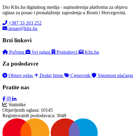
Dio Klix.ba digitalnog medija - najmodernija platforma za objavu
oglasa za posao i pronalaženje zaposlenja u Bosni i Hercegovini.
+387 33 263 252
posao@klix.ba
Brzi linkovi
Početna
Svi oglasi
Poslodavci
Klix.ba
Za poslodavce
Objavi oglas
Dodaj firmu
Cjenovnik
Sigurnost plaćanja
Pratite nas
Statistike
Objavljenih oglasa:
10145
Registrovanih poslodavaca:
3048