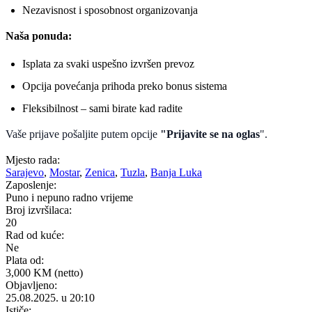
Nezavisnost i sposobnost organizovanja
Naša ponuda:
Isplata za svaki uspešno izvršen prevoz
Opcija povećanja prihoda preko bonus sistema
Fleksibilnost – sami birate kad radite
Vaše prijave pošaljite putem opcije
"Prijavite se na oglas
".
Mjesto rada:
Sarajevo
,
Mostar
,
Zenica
,
Tuzla
,
Banja Luka
Zaposlenje:
Puno i nepuno radno vrijeme
Broj izvršilaca:
20
Rad od kuće:
Ne
Plata od:
3,000 KM (netto)
Objavljeno:
25.08.2025. u 20:10
Ističe: