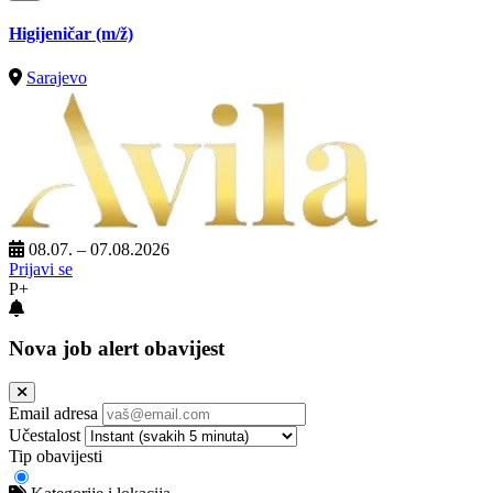
Higijeničar
(m/ž)
Sarajevo
08.07. – 07.08.2026
Prijavi se
P+
Nova job alert obavijest
Email adresa
Učestalost
Tip obavijesti