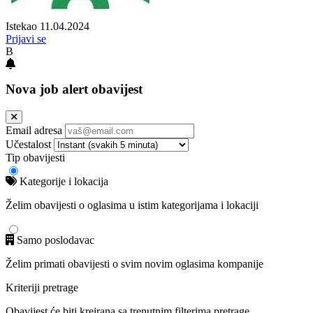
Istekao 11.04.2024
Prijavi se
B
Nova job alert obavijest
Email adresa
Učestalost
Tip obavijesti
Kategorije i lokacija
Želim obavijesti o oglasima u istim kategorijama i lokaciji
Samo poslodavac
Želim primati obavijesti o svim novim oglasima kompanije
Kriteriji pretrage
Obavijest će biti kreirana sa trenutnim filterima pretrage