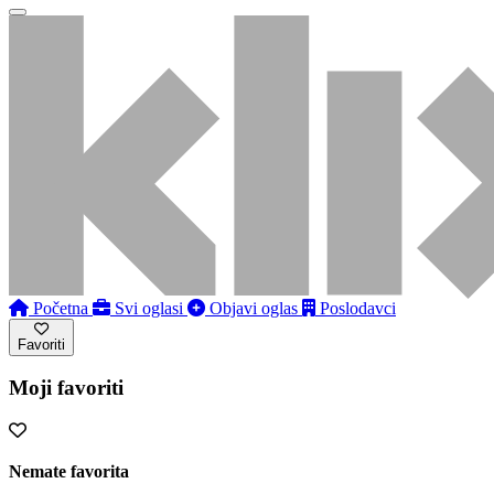
Početna
Svi oglasi
Objavi oglas
Poslodavci
Favoriti
Moji favoriti
Nemate favorita