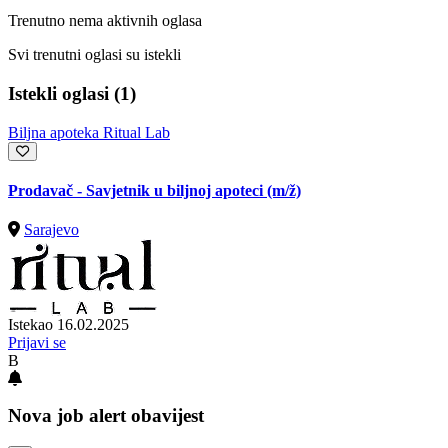
Trenutno nema aktivnih oglasa
Svi trenutni oglasi su istekli
Istekli oglasi (1)
Biljna apoteka Ritual Lab
Prodavač - Savjetnik u biljnoj apoteci
(m/ž)
Sarajevo
Istekao 16.02.2025
Prijavi se
B
Nova job alert obavijest