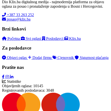
Dio Klix.ba digitalnog medija - najmodernija platforma za objavu
oglasa za posao i pronalaženje zaposlenja u Bosni i Hercegovini.
+387 33 263 252
posao@klix.ba
Brzi linkovi
Početna
Svi oglasi
Poslodavci
Klix.ba
Za poslodavce
Objavi oglas
Dodaj firmu
Cjenovnik
Sigurnost plaćanja
Pratite nas
Statistike
Objavljenih oglasa:
10145
Registrovanih poslodavaca:
3048