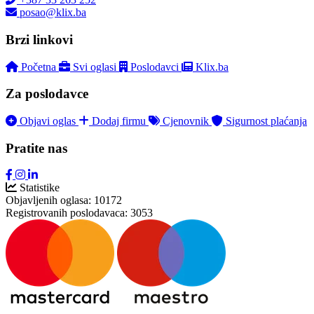
posao@klix.ba
Brzi linkovi
Početna
Svi oglasi
Poslodavci
Klix.ba
Za poslodavce
Objavi oglas
Dodaj firmu
Cjenovnik
Sigurnost plaćanja
Pratite nas
Statistike
Objavljenih oglasa:
10172
Registrovanih poslodavaca:
3053