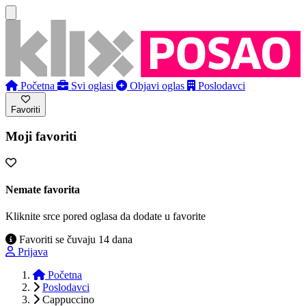
Početna
Svi oglasi
Objavi oglas
Poslodavci
Favoriti
Moji favoriti
Nemate favorita
Kliknite srce pored oglasa da dodate u favorite
Favoriti se čuvaju 14 dana
Prijava
Početna
Poslodavci
Cappuccino