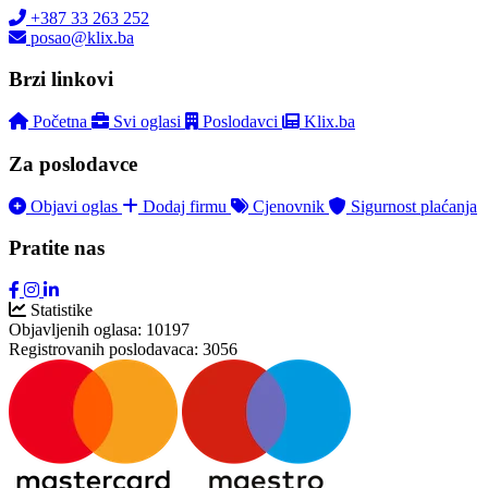
+387 33 263 252
posao@klix.ba
Brzi linkovi
Početna
Svi oglasi
Poslodavci
Klix.ba
Za poslodavce
Objavi oglas
Dodaj firmu
Cjenovnik
Sigurnost plaćanja
Pratite nas
Statistike
Objavljenih oglasa:
10197
Registrovanih poslodavaca:
3056