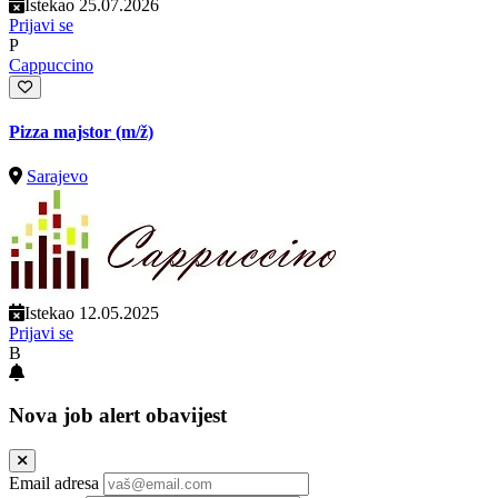
Istekao 25.07.2026
Prijavi se
P
Cappuccino
Pizza majstor
(m/ž)
Sarajevo
Istekao 12.05.2025
Prijavi se
B
Nova job alert obavijest
Email adresa