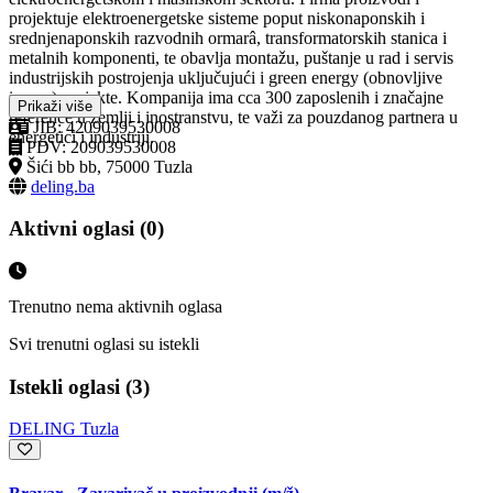
projektuje elektroenergetske sisteme poput niskonaponskih i
srednjenaponskih razvodnih ormarâ, transformatorskih stanica i
metalnih komponenti, te obavlja montažu, puštanje u rad i servis
industrijskih postrojenja uključujući i green energy (obnovljive
izvore) projekte. Kompanija ima cca 300 zaposlenih i značajne
Prikaži više
reference u zemlji i inostranstvu, te važi za pouzdanog partnera u
JIB: 4209039530008
energetici i industriji.
PDV: 209039530008
Šići bb bb, 75000 Tuzla
deling.ba
Aktivni oglasi (0)
Trenutno nema aktivnih oglasa
Svi trenutni oglasi su istekli
Istekli oglasi (3)
DELING Tuzla