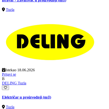
Bravar - Zavarivač u proizvodnji
(m/ž)
Tuzla
Istekao 18.06.2026
Prijavi se
B
DELING Tuzla
Električar u proizvodnji
(m/ž)
Tuzla