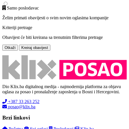
Samo poslodavac
Želim primati obavijesti o svim novim oglasima kompanije
Kriteriji pretrage
Obavijest će biti kreirana sa trenutnim filterima pretrage
Otkaži
Kreiraj obavijest
Dio Klix.ba digitalnog medija - najmodernija platforma za objavu
oglasa za posao i pronalaženje zaposlenja u Bosni i Hercegovini.
+387 33 263 252
posao@klix.ba
Brzi linkovi
Početna
Svi oglasi
Poslodavci
Klix.ba