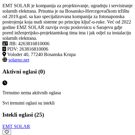
EMT SOLAR je kompanija za projektovanje, ugradnju i servisiranje
solarnih elektrana. Prisutna je na Bosansko-Hercegovačkom tržištu
od 2019.god. sa kao specijalizovana kompanija za fotonaponska
postrojenja koja nudi sisteme po principu ključ-u-ruke. Već od 2022
godine EMZ SOLAR razvija svoju poslovnicu u Sarajevu gdje
pored inženjerijsko-projektantskog tima ima i jak odjel za instalaciju
solarnih elektrana.
JIB: 4263816810006
PDV: 263816810006
Voloder 40, 77240 Bosanska Krupa
solarno.net
Aktivni oglasi (0)
Trenutno nema aktivnih oglasa
Svi trenutni oglasi su istekli
Istekli oglasi (25)
EMT SOLAR