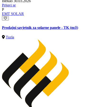
Istekao 30.03.2026
Prijavi se
P
EMT SOLAR
Prodajni savjetnik za solarne panele - TK
(m/ž)
Tuzla