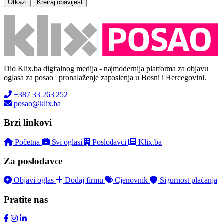
Otkaži
Kreiraj obavijest
Dio Klix.ba digitalnog medija - najmodernija platforma za objavu
oglasa za posao i pronalaženje zaposlenja u Bosni i Hercegovini.
+387 33 263 252
posao@klix.ba
Brzi linkovi
Početna
Svi oglasi
Poslodavci
Klix.ba
Za poslodavce
Objavi oglas
Dodaj firmu
Cjenovnik
Sigurnost plaćanja
Pratite nas