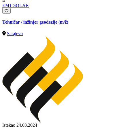
B
EMT SOLAR
Tehničar / inžinjer geodezije
(m/ž)
Sarajevo
Istekao 24.03.2024