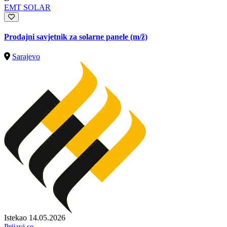
EMT SOLAR
Prodajni savjetnik za solarne panele
(m/ž)
Sarajevo
Istekao 14.05.2026
Prijavi se