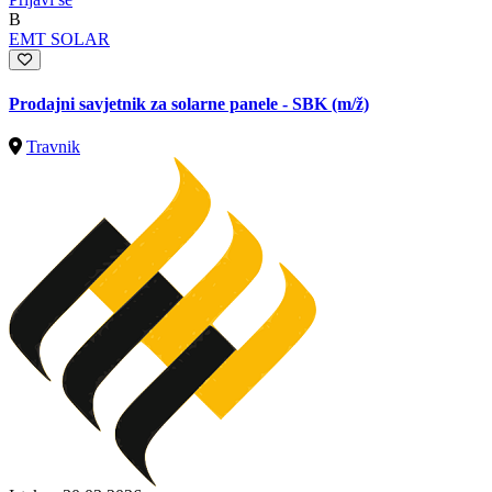
B
EMT SOLAR
Prodajni savjetnik za solarne panele - SBK
(m/ž)
Travnik