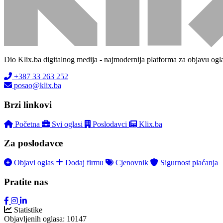
Dio Klix.ba digitalnog medija - najmodernija platforma za objavu ogl
+387 33 263 252
posao@klix.ba
Brzi linkovi
Početna
Svi oglasi
Poslodavci
Klix.ba
Za poslodavce
Objavi oglas
Dodaj firmu
Cjenovnik
Sigurnost plaćanja
Pratite nas
Statistike
Objavljenih oglasa:
10147