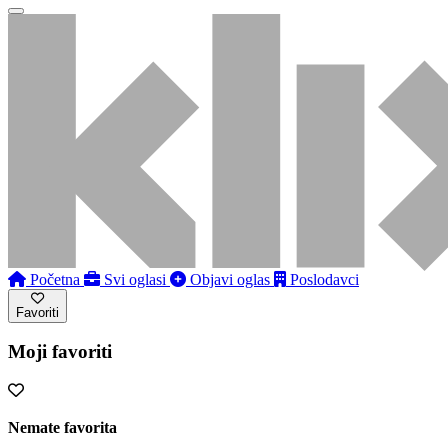
Početna
Svi oglasi
Objavi oglas
Poslodavci
Favoriti
Moji favoriti
Nemate favorita