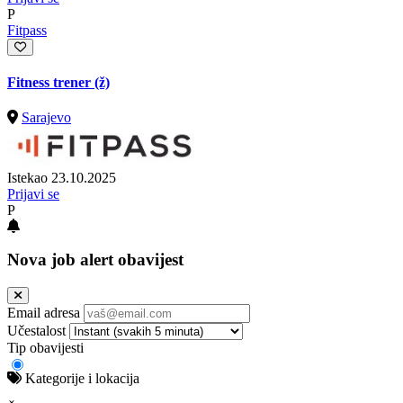
P
Fitpass
Fitness trener (ž)
Sarajevo
Istekao 23.10.2025
Prijavi se
P
Nova job alert obavijest
Email adresa
Učestalost
Tip obavijesti
Kategorije i lokacija