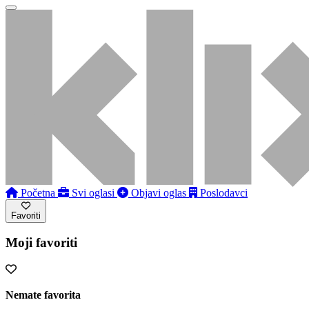
Početna
Svi oglasi
Objavi oglas
Poslodavci
Favoriti
Moji favoriti
Nemate favorita