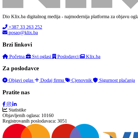
Dio Klix.ba digitalnog medija - najmodernija platforma za objavu ogl
+387 33 263 252
posao@klix.ba
Brzi linkovi
Početna
Svi oglasi
Poslodavci
Klix.ba
Za poslodavce
Objavi oglas
Dodaj firmu
Cjenovnik
Sigurnost plaćanja
Pratite nas
Statistike
Objavljenih oglasa:
10160
Registrovanih poslodavaca:
3051