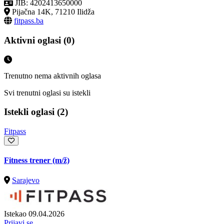
JIB: 4202413650000
Pijačna 14K, 71210 Ilidža
fitpass.ba
Aktivni oglasi (0)
Trenutno nema aktivnih oglasa
Svi trenutni oglasi su istekli
Istekli oglasi (2)
Fitpass
Fitness trener
(m/ž)
Sarajevo
Istekao 09.04.2026
Prijavi se