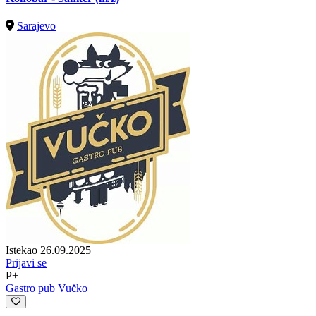
Sarajevo
Istekao 26.09.2025
Prijavi se
P+
Gastro pub Vučko