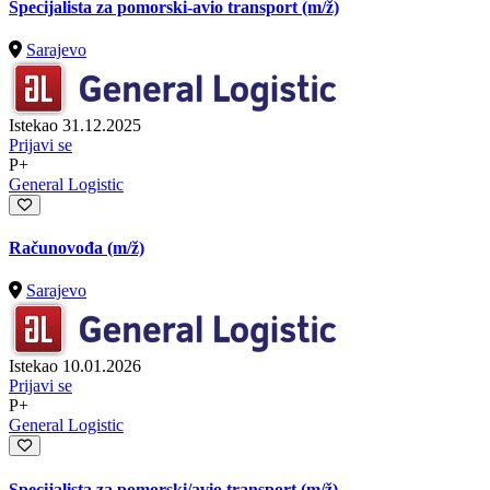
Specijalista za pomorski-avio transport
(m/ž)
Sarajevo
Istekao 31.12.2025
Prijavi se
P+
General Logistic
Računovođa
(m/ž)
Sarajevo
Istekao 10.01.2026
Prijavi se
P+
General Logistic
Specijalista za pomorski/avio transport
(m/ž)