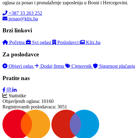
oglasa za posao i pronalaženje zaposlenja u Bosni i Hercegovini.
+387 33 263 252
posao@klix.ba
Brzi linkovi
Početna
Svi oglasi
Poslodavci
Klix.ba
Za poslodavce
Objavi oglas
Dodaj firmu
Cjenovnik
Sigurnost plaćanja
Pratite nas
Statistike
Objavljenih oglasa:
10160
Registrovanih poslodavaca:
3051