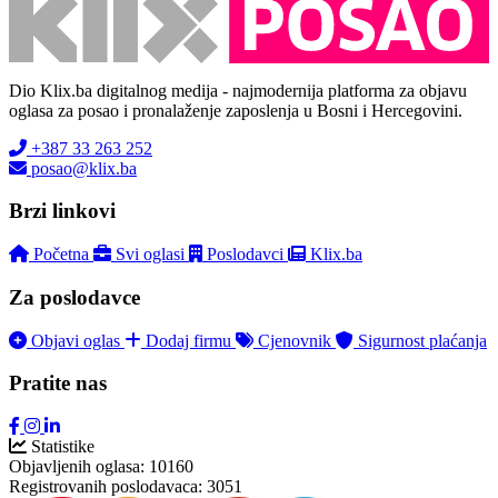
Dio Klix.ba digitalnog medija - najmodernija platforma za objavu
oglasa za posao i pronalaženje zaposlenja u Bosni i Hercegovini.
+387 33 263 252
posao@klix.ba
Brzi linkovi
Početna
Svi oglasi
Poslodavci
Klix.ba
Za poslodavce
Objavi oglas
Dodaj firmu
Cjenovnik
Sigurnost plaćanja
Pratite nas
Statistike
Objavljenih oglasa:
10160
Registrovanih poslodavaca:
3051