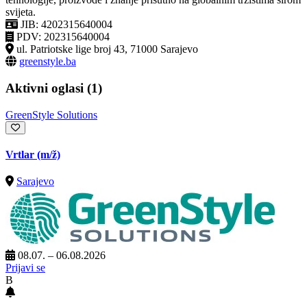
svijeta.
JIB: 4202315640004
PDV: 202315640004
ul. Patriotske lige broj 43, 71000 Sarajevo
greenstyle.ba
Aktivni oglasi (1)
GreenStyle Solutions
Vrtlar
(m/ž)
Sarajevo
08.07. – 06.08.2026
Prijavi se
B