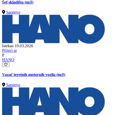
Šef skladišta
(m/ž)
Sarajevo
Istekao 19.03.2026
Prijavi se
P
HANO
Vozač teretnih motornih vozila
(m/ž)
Sarajevo