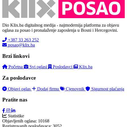
Dio Klix.ba digitalnog medija - najmodernija platforma za objavu
oglasa za posao i pronalaženje zaposlenja u Bosni i Hercegovini.
+387 33 263 252
posao@klix.ba
Brzi linkovi
Početna
Svi oglasi
Poslodavci
Klix.ba
Za poslodavce
Objavi oglas
Dodaj firmu
Cjenovnik
Sigurnost plaćanja
Pratite nas
Statistike
Objavljenih oglasa:
10168
Registrovanih poslodavaca:
3052