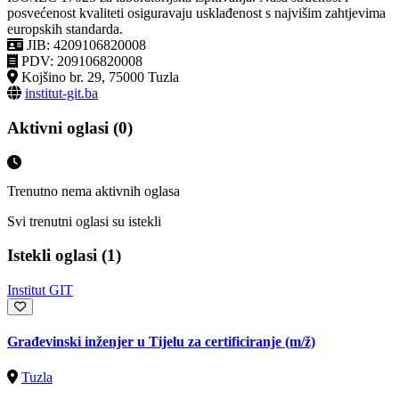
posvećenost kvaliteti osiguravaju usklađenost s najvišim zahtjevima
europskih standarda.
JIB: 4209106820008
PDV: 209106820008
Kojšino br. 29, 75000 Tuzla
institut-git.ba
Aktivni oglasi (0)
Trenutno nema aktivnih oglasa
Svi trenutni oglasi su istekli
Istekli oglasi (1)
Institut GIT
Građevinski inženjer u Tijelu za certificiranje
(m/ž)
Tuzla