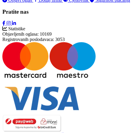
Objavi oglas
Dodaj firmu
Cjenovnik
Sigurnost plaćanja
Pratite nas
Statistike
Objavljenih oglasa:
10169
Registrovanih poslodavaca:
3053