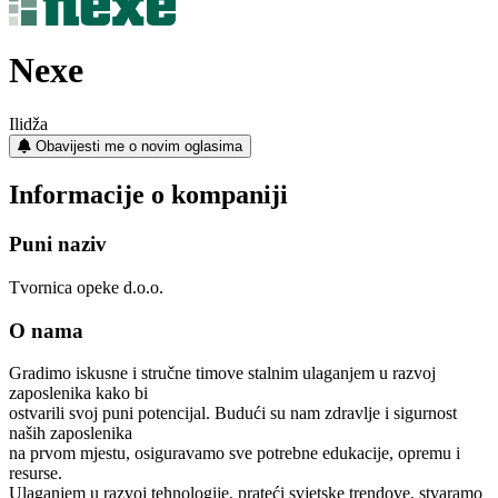
Nexe
Ilidža
Obavijesti me o novim oglasima
Informacije o kompaniji
Puni naziv
Tvornica opeke d.o.o.
O nama
Gradimo iskusne i stručne timove stalnim ulaganjem u razvoj
zaposlenika kako bi
ostvarili svoj puni potencijal. Budući su nam zdravlje i sigurnost
naših zaposlenika
na prvom mjestu, osiguravamo sve potrebne edukacije, opremu i
resurse.
Ulaganjem u razvoj tehnologije, prateći svjetske trendove, stvaramo