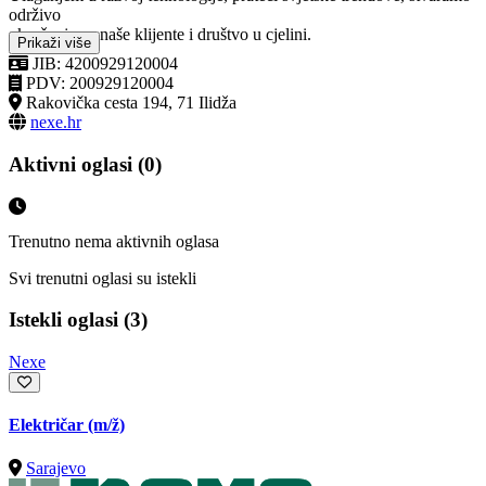
održivo
okruženje za naše klijente i društvo u cjelini.
Prikaži više
JIB: 4200929120004
PDV: 200929120004
Rakovička cesta 194, 71 Ilidža
nexe.hr
Aktivni oglasi (0)
Trenutno nema aktivnih oglasa
Svi trenutni oglasi su istekli
Istekli oglasi (3)
Nexe
Električar
(m/ž)
Sarajevo