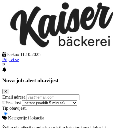
Istekao 11.10.2025
Prijavi se
P
Nova job alert obavijest
Email adresa
Učestalost
Tip obavijesti
Kategorije i lokacija
Želim obavijesti o oglasima u istim kategorijama i lokaciji