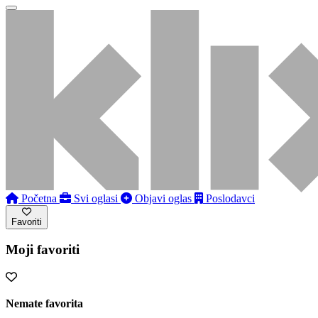
Početna
Svi oglasi
Objavi oglas
Poslodavci
Favoriti
Moji favoriti
Nemate favorita