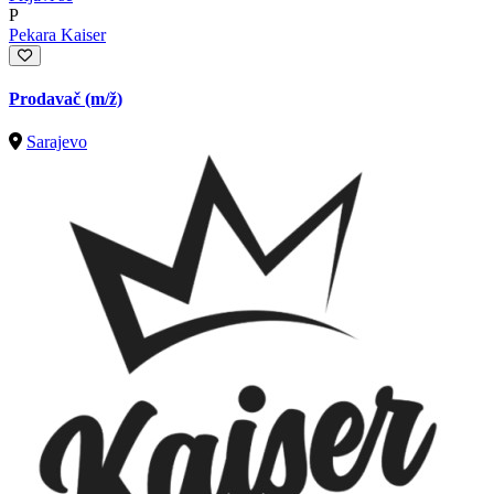
P
Pekara Kaiser
Prodavač
(m/ž)
Sarajevo