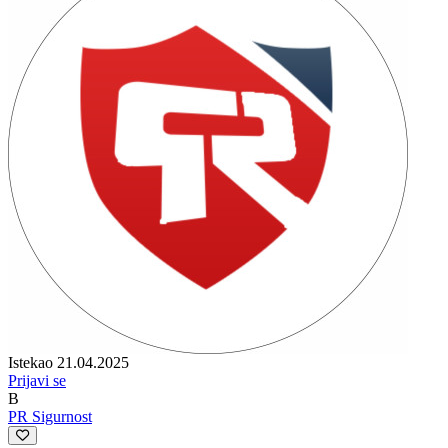
Istekao 21.04.2025
Prijavi se
B
PR Sigurnost