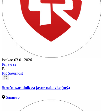
Istekao 03.01.2026
Prijavi se
B
PR Sigurnost
Stručni saradnik za javne nabavke
(m/ž)
Sarajevo