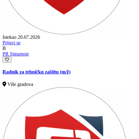
Istekao 20.07.2026
Prijavi se
B
PR Sigurnost
Radnik za tehničku zaštitu
(m/ž)
Više gradova