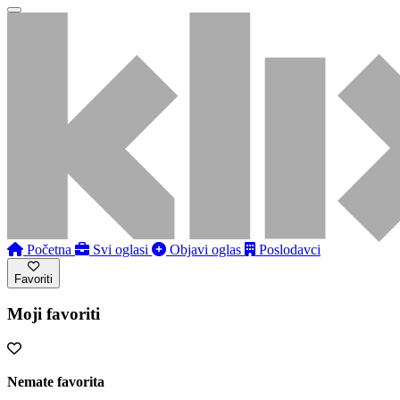
Početna
Svi oglasi
Objavi oglas
Poslodavci
Favoriti
Moji favoriti
Nemate favorita